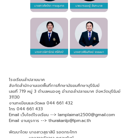
โรงเรียนลำปลายมาศ
สังกัดสำนักงานเขตพื้นที่การศึกษามัธยมศึกษาบุรีรัมย์
เลขที่ 719 หมู่ 3 ตำบลหนองคู อำเภอลำปลายมาศ จังหวัดบุรีรัมย์
31130
งานทะเบียนและวัดผล 044 661 432
โทร
044 661 43
3
Email
เว็บไซต์โรงเรียน -->
lamplaimat2500@gmail.com
Email
งานธุรการ -->
thurakanlp@lpm.ac.th
พัฒนาโดย นางสาวสุธาสินี รอดกระโทก
นางสาวอัจฉรา คะรานรัมย์