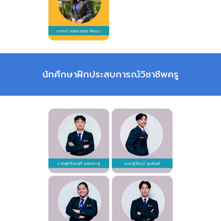
นักศึกษาฝึกประสบการณ์วิชาชีพครู